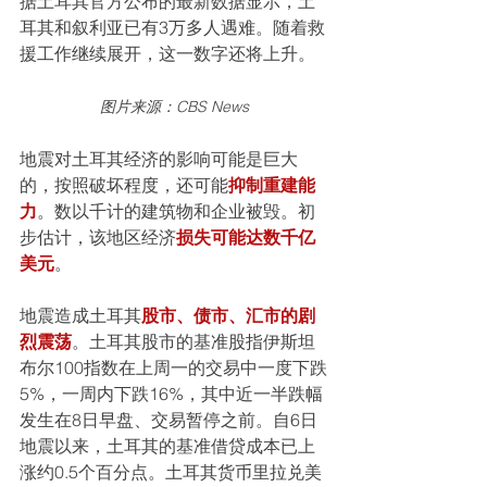
据土耳其官方公布的最新数据显示，土
耳其和叙利亚已有3万多人遇难。随着救
援工作继续展开，这一数字还将上升。
图片来源：CBS News
地震对土耳其经济的影响可能是巨大
的，按照破坏程度，还可能
抑制重建能
力
。数以千计的建筑物和企业被毁。初
步估计，该地区经济
损失可能达数千亿
美元
。
地震造成土耳其
股市、债市、汇市的剧
烈震荡
。土耳其股市的基准股指伊斯坦
布尔100指数在上周一的交易中一度下跌
5%，一周内下跌16%，其中近一半跌幅
发生在8日早盘、交易暂停之前。自6日
地震以来，土耳其的基准借贷成本已上
涨约0.5个百分点。土耳其货币里拉兑美