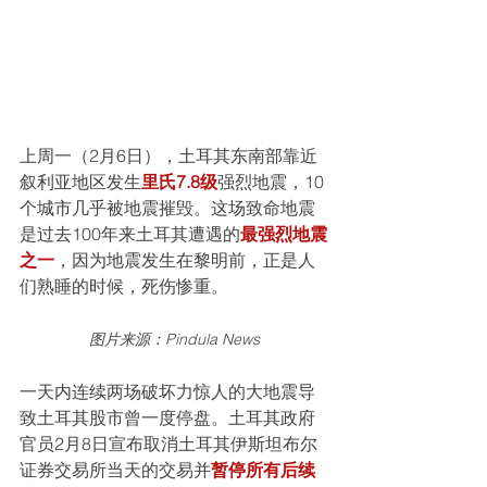
上周一（2月6日），土耳其东南部靠近
叙利亚地区发生
里氏7.8级
强烈地震，10
个城市几乎被地震摧毁。这场致命地震
是过去100年来土耳其遭遇的
最强烈地震
之一
，因为地震发生在黎明前，正是人
们熟睡的时候，死伤惨重。
图片来源：Pindula News
一天内连续两场破坏力惊人的大地震导
致土耳其股市曾一度停盘。土耳其政府
官员2月8日宣布取消土耳其伊斯坦布尔
证券交易所当天的交易并
暂停所有后续