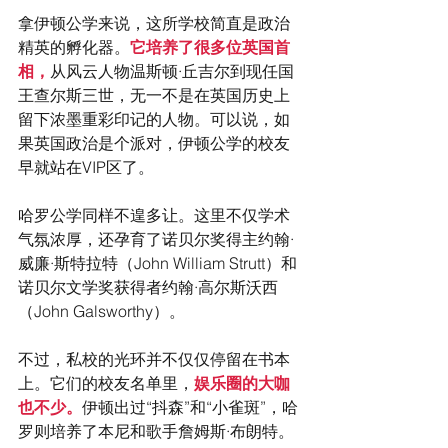
拿伊顿公学来说，这所学校简直是政治
精英的孵化器。
它培养了很多位英国首
相，
从风云人物温斯顿·丘吉尔到现任国
王查尔斯三世，无一不是在英国历史上
留下浓墨重彩印记的人物。可以说，如
果英国政治是个派对，伊顿公学的校友
早就站在VIP区了。
哈罗公学同样不遑多让。这里不仅学术
气氛浓厚，还孕育了诺贝尔奖得主约翰·
威廉·斯特拉特（John William Strutt）和
诺贝尔文学奖获得者约翰·高尔斯沃西
（John Galsworthy）。
不过，私校的光环并不仅仅停留在书本
上。它们的校友名单里，
娱乐圈的大咖
也不少。
伊顿出过“抖森”和“小雀斑”，哈
罗则培养了本尼和歌手詹姆斯·布朗特。