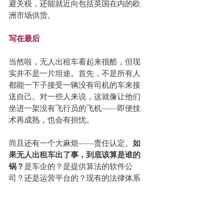
避关税，还能就近向包括英国在内的欧
洲市场供货。
写在最后
当然啦，无人出租车看起来很酷，但现
实并不是一片坦途。首先，不是所有人
都能一下子接受一辆没有司机的车来接
送自己。对一些人来说，这就像让他们
坐进一架没有飞行员的飞机——即便技
术再成熟，也会有担忧。
而且还有一个大麻烦——责任认定。
如
果无人出租车出了事，到底该算是谁的
锅？
是车企的？是提供算法的软件公
司？还是运营平台的？现有的法律体系
是针对有人驾驶的情况设计的，面对这
种“没有驾驶员”的模式，很多法规都还没
反应过来，这就导致事故后的处理过程