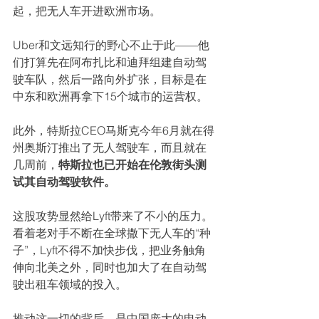
起，把无人车开进欧洲市场。
Uber和文远知行的野心不止于此——他
们打算先在阿布扎比和迪拜组建自动驾
驶车队，然后一路向外扩张，目标是在
中东和欧洲再拿下15个城市的运营权。
此外，特斯拉CEO马斯克今年6月就在得
州奥斯汀推出了无人驾驶车，而且就在
几周前，
特斯拉也已开始在伦敦街头测
试其自动驾驶软件。
这股攻势显然给Lyft带来了不小的压力。
看着老对手不断在全球撒下无人车的“种
子”，Lyft不得不加快步伐，把业务触角
伸向北美之外，同时也加大了在自动驾
驶出租车领域的投入。
推动这一切的背后，是中国庞大的电动