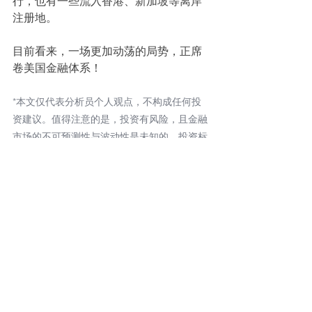
行，也有一些流入香港、新加坡等离岸
注册地。
目前看来，一场更加动荡的局势，正席
卷美国金融体系！
*本文仅代表分析员个人观点，不构成任何投
资建议。值得注意的是，投资有风险，且金融
市场的不可预测性与波动性是未知的。投资标
的的价值及投资它们产生的收入既有可能上涨
也有可能下跌。因此，您的资产价值将可能无
法回溯到初始投资金额。过往投资表现并不代
表未来投资表现。