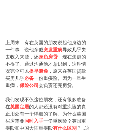
上周末，有在英国的朋友说起他身边的
一件事，说他亲戚
突发重病
导致几乎失
去收入来源，还
身负房贷
，现在焦虑的
不得了。通过沟通他才意识到，这种情
况完全可以
提早避免
，原来在英国贷款
买房几乎
必备
一份重疾险。因为一旦生
重病，
保险公司
会负责还完房贷。
我们发现不仅这位朋友，还有很多准备
在
英国定居
的人都还没有对重疾险的真
正用处有一个详细的了解。为什么英国
买房需要
同时入手
一份重疾险？英国重
疾险和中国大陆重疾险
有什么区别
？...这