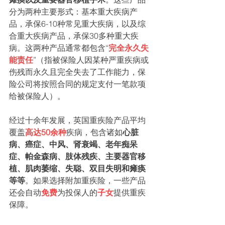
分为两种主要形式：基本重大疾病产
品，承保6-10种常见重大疾病，以及综
合重大疾病产品，承保30多种重大疾
病。这两种产品通常都包含“
完全永久失
能责任
”（指被保险人因某种严重疾病或
伤残而永久且完全失去了工作能力，保
险公司将按照合同的规定支付一笔款项
给被保险人）。
经过十余年发展，英国重疾险产品平均
覆盖
高达50余种
疾病，包含诸如
心脏
病、癌症、中风、肾衰竭、老年痴呆
症、帕金森病、肢体残疾、主要器官移
植、肌肉萎缩、失聪、双目失明和瘫痪
等等
。如果选择附加重疾险，一些产品
还会自动
免费
为投保人的
子女
提供重疾
保障。