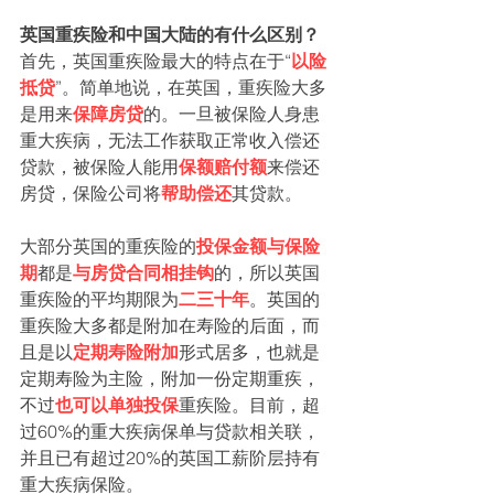
英国重疾险和中国大陆的有什么区别？
首先，英国重疾险最大的特点在于“
以险
抵贷
”。简单地说，在英国，重疾险大多
是用来
保障房贷
的。一旦被保险人身患
重大疾病，无法工作获取正常收入偿还
贷款，被保险人能用
保额赔付额
来偿还
房贷，保险公司将
帮助偿还
其贷款。
大部分英国的重疾险的
投保金额与保险
期
都是
与房贷合同相挂钩
的，所以英国
重疾险的平均期限为
二三十年
。英国的
重疾险大多都是附加在寿险的后面，而
且是以
定期寿险附加
形式居多，也就是
定期寿险为主险，附加一份定期重疾，
不过
也可以单独投保
重疾险。目前，超
过60%的重大疾病保单与贷款相关联，
并且已有超过20%的英国工薪阶层持有
重大疾病保险。