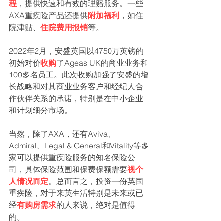
程
，提供快速和有效的理赔服务。一些
AXA重疾险产品还提供
附加福利
，如住
院津贴、
住院费用报销
等。
2022年2月，安盛英国以4750万英镑的
初始对价
收购
了Ageas UK的商业业务和
100多名员工。此次收购加强了安盛的增
长战略和对其商业业务客户和经纪人合
作伙伴关系的承诺，特别是在中小企业
和计划细分市场。
当然，除了AXA，还有Aviva、
Admiral、Legal & General和Vitality等多
家可以提供重疾险服务的知名保险公
司，具体保险范围和保费保额需要
视个
人情况而定
。总而言之，投资一份英国
重疾险，对于来英生活特别是未来或已
经
有购房需求
的人来说，绝对是值得
的。