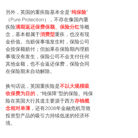
另外，英国的重疾险基本全是“
纯保险
”
（Pure Protection），不存在像国内重
疾险
满期返还保费保额、保险分红
等概
念，基本都属于
消费型
重疾，也没有现
金价值。当赔保事项发生时，保险公司
会按保额赔付；但如果在保险期内理赔
事项没有发生，保险公司不会支付任何
其他金额，也不会返还保费，保险合同
在保险期末自动解除。
换句话说，英国重疾险是
不以大规模吸
收保费为目的
，“纯保障”型的保险。纯保
险在英国大行其道主要源于西方
存钱概
念相对单薄
，还有2008年金融危机导致
投资型产品的吸引力持续低迷的经济环
境。
3