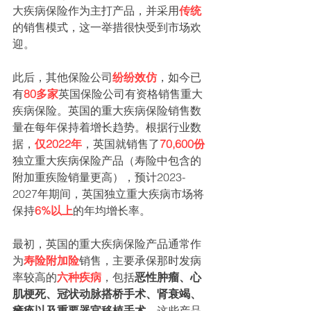
大疾病保险作为主打产品，并采用
传统
的销售模式，这一举措很快受到市场欢
迎。
此后，其他保险公司
纷纷效仿
，如今已
有
80多家
英国保险公司有资格销售重大
疾病保险。英国的重大疾病保险销售数
量在每年保持着增长趋势。根据行业数
据，
仅2022年
，英国就销售了
70,600份
独立重大疾病保险产品（寿险中包含的
附加重疾险销量更高），预计2023-
2027年期间，英国独立重大疾病市场将
保持
6%以上
的年均增长率。
最初，英国的重大疾病保险产品通常作
为
寿险附加险
销售，主要承保那时发病
率较高的
六种疾病
，包括
恶性肿瘤、心
肌梗死、冠状动脉搭桥手术、肾衰竭、
瘫痪以及重要器官移植
手术
。这些产品