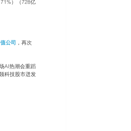
0.71%）（728亿
市值公司
，再次
场AI热潮会重蹈
引领科技股市迸发