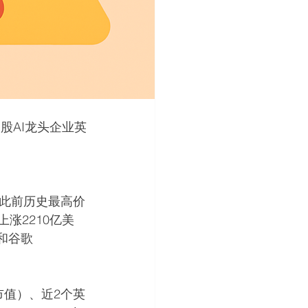
股AI龙头企业英
新此前历史最高价
涨2210亿美
%）和谷歌
美元市值）、近2个英