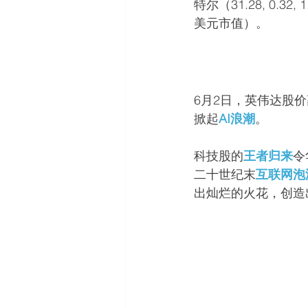
特尔（31.28, 0.32
美元市值）。
6月2日，英伟达股价
掀起
AI浪潮
。
科技股的
王者归来
令
二十世纪末
互联网泡
出灿烂的火花，创造