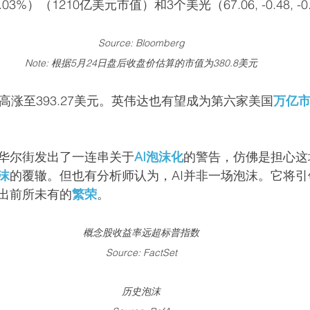
, 1.03%）（1210亿美元市值）和3个美光（67.06, -0.48, -
Source: Bloomberg
Note: 根据5月24日盘后收盘价估算的市值为380.8美元
高涨至393.27美元。英伟达也有望成为第六家美国
万亿
华尔街发出了一连串关于
AI泡沫化
的警告，仿佛是担心这
沫
的覆辙。但也有分析师认为，AI并非一场泡沫。它将
出前所未有的
繁荣
。
概念股收益率远超标普指数
Source: FactSet
历史泡沫