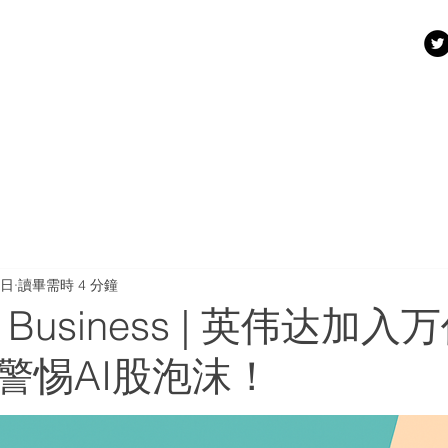
8日
讀畢需時 4 分鐘
y's Business | 英伟达加
警惕AI股泡沫！